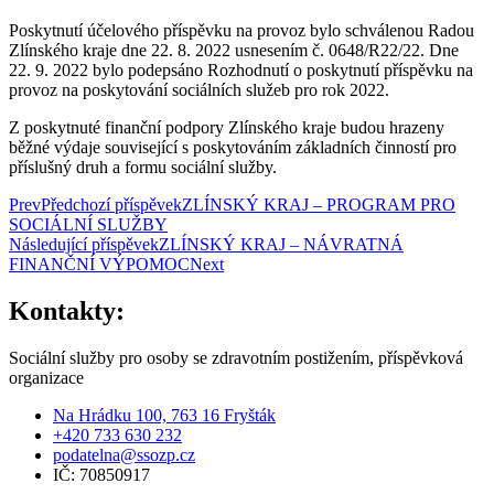
Poskytnutí účelového příspěvku na provoz bylo schválenou Radou
Zlínského kraje dne 22. 8. 2022 usnesením č. 0648/R22/22. Dne
22. 9. 2022 bylo podepsáno Rozhodnutí o poskytnutí příspěvku na
provoz na poskytování sociálních služeb pro rok 2022.
Z poskytnuté finanční podpory Zlínského kraje budou hrazeny
běžné výdaje související s poskytováním základních činností pro
příslušný druh a formu sociální služby.
Prev
Předchozí příspěvek
ZLÍNSKÝ KRAJ – PROGRAM PRO
SOCIÁLNÍ SLUŽBY
Následující příspěvek
ZLÍNSKÝ KRAJ – NÁVRATNÁ
FINANČNÍ VÝPOMOC
Next
Kontakty:
Sociální služby pro osoby se zdravotním postižením, příspěvková
organizace
Na Hrádku 100, 763 16 Fryšták
+420 733 630 232
podatelna@ssozp.cz
IČ: 70850917