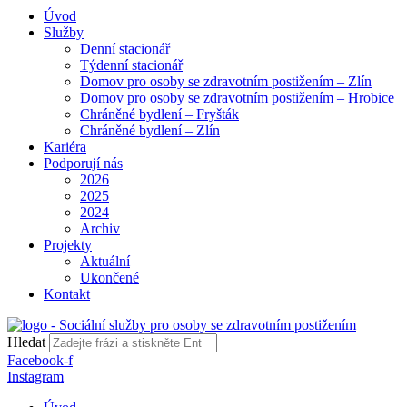
Úvod
Služby
Denní stacionář
Týdenní stacionář
Domov pro osoby se zdravotním postižením – Zlín
Domov pro osoby se zdravotním postižením – Hrobice
Chráněné bydlení – Fryšták
Chráněné bydlení – Zlín
Kariéra
Podporují nás
2026
2025
2024
Archiv
Projekty
Aktuální
Ukončené
Kontakt
Hledat
Facebook-f
Instagram