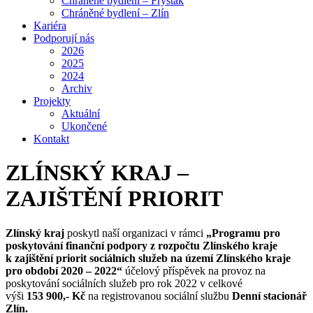
Chráněné bydlení – Fryšták
Chráněné bydlení – Zlín
Kariéra
Podporují nás
2026
2025
2024
Archiv
Projekty
Aktuální
Ukončené
Kontakt
ZLÍNSKÝ KRAJ –
ZAJIŠTĚNÍ PRIORIT
Zlínský kraj
poskytl naší organizaci v rámci
„Programu pro
poskytování finanční podpory z rozpočtu Zlínského kraje
k zajištění priorit sociálních služeb na území Zlínského kraje
pro období 2020 – 2022“
účelový příspěvek na provoz na
poskytování sociálních služeb pro rok 2022 v celkové
výši
153 900,- Kč
na registrovanou sociální službu
Denní stacionář
Zlín.