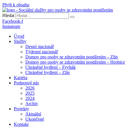
Přejít k obsahu
Hledat
Facebook-f
Instagram
Úvod
Služby
Denní stacionář
Týdenní stacionář
Domov pro osoby se zdravotním postižením – Zlín
Domov pro osoby se zdravotním postižením – Hrobice
Chráněné bydlení – Fryšták
Chráněné bydlení – Zlín
Kariéra
Podporují nás
2026
2025
2024
Archiv
Projekty
Aktuální
Ukončené
Kontakt