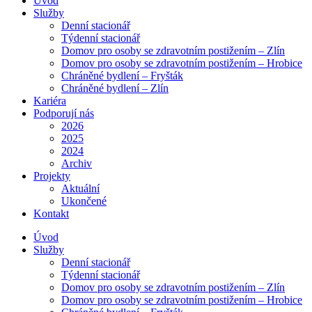
Úvod
Služby
Denní stacionář
Týdenní stacionář
Domov pro osoby se zdravotním postižením – Zlín
Domov pro osoby se zdravotním postižením – Hrobice
Chráněné bydlení – Fryšták
Chráněné bydlení – Zlín
Kariéra
Podporují nás
2026
2025
2024
Archiv
Projekty
Aktuální
Ukončené
Kontakt
Úvod
Služby
Denní stacionář
Týdenní stacionář
Domov pro osoby se zdravotním postižením – Zlín
Domov pro osoby se zdravotním postižením – Hrobice