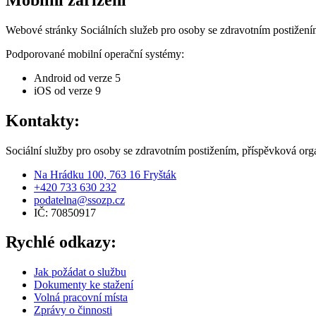
Webové stránky Sociálních služeb pro osoby se zdravotním postižení
Podporované mobilní operační systémy:
Android od verze 5
iOS od verze 9
Kontakty:
Sociální služby pro osoby se zdravotním postižením, příspěvková org
Na Hrádku 100, 763 16 Fryšták
+420 733 630 232
podatelna@ssozp.cz
IČ: 70850917
Rychlé odkazy:
Jak požádat o službu
Dokumenty ke stažení
Volná pracovní místa
Zprávy o činnosti