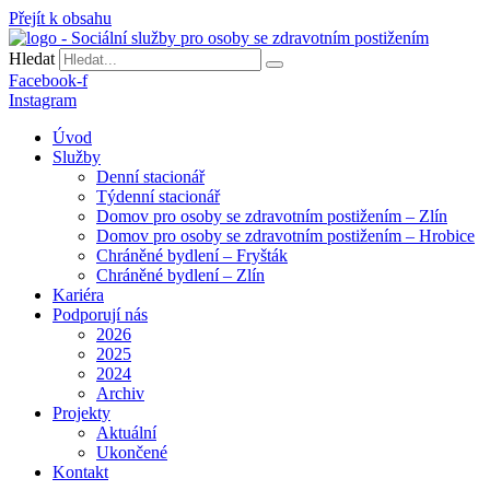
Přejít k obsahu
Hledat
Facebook-f
Instagram
Úvod
Služby
Denní stacionář
Týdenní stacionář
Domov pro osoby se zdravotním postižením – Zlín
Domov pro osoby se zdravotním postižením – Hrobice
Chráněné bydlení – Fryšták
Chráněné bydlení – Zlín
Kariéra
Podporují nás
2026
2025
2024
Archiv
Projekty
Aktuální
Ukončené
Kontakt