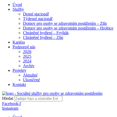
Úvod
Služby
Denní stacionář
Týdenní stacionář
Domov pro osoby se zdravotním postižením – Zlín
Domov pro osoby se zdravotním postižením – Hrobice
Chráněné bydlení – Fryšták
Chráněné bydlení – Zlín
Kariéra
Podporují nás
2026
2025
2024
Archiv
Projekty
Aktuální
Ukončené
Kontakt
Hledat
Facebook-f
Instagram