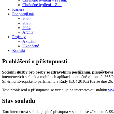
Chráněné bydlení – Fryšták
Chráněné bydlení – Zlín
Kariéra
Podporují nás
2026
2025
2024
Archiv
Projekty
Aktuální
Ukončené
Kontakt
Prohlášení o přístupnosti
Sociální služby pro osoby se zdravotním postižením, příspěvkov
internetových stránek a mobilních aplikací a o změně zákona č. 365/
Směrnici Evropského parlamentu a Rady (EU) 2016/2102 ze dne 26. říj
Toto prohlášení o přístupnosti se vztahuje na internetovou stránku
ww
Stav souladu
Tato internetová stránka je plně přístupná v souladu se zákonem č. 9