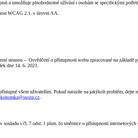
dpisů a umožňuje plnohodnotné užívání i osobám se specifickými potře
upnost WCAG 2.1. v úrovni AA.
terní stranou – Osvědčení o přístupnosti webu zpracované na základě 
ek dne 14. 6. 2021.
 přístupné všem uživatelům. Pokud narazíte na jakýkoli problém, dejte 
ekonomka@ssozp.cz
.
uladu s čl. 7 odst. 1 písm. b) směrnice o přístupnosti internetových s