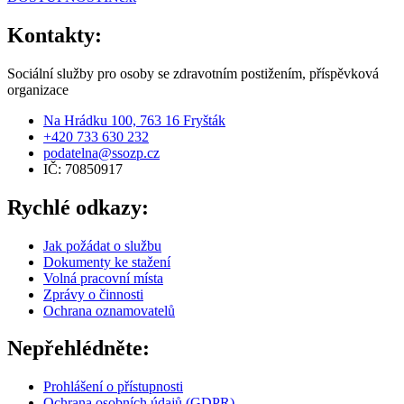
Kontakty:
Sociální služby pro osoby se zdravotním postižením, příspěvková
organizace
Na Hrádku 100, 763 16 Fryšták
+420 733 630 232
podatelna@ssozp.cz
IČ: 70850917
Rychlé odkazy:
Jak požádat o službu
Dokumenty ke stažení
Volná pracovní místa
Zprávy o činnosti
Ochrana oznamovatelů
Nepřehlédněte:
Prohlášení o přístupnosti
Ochrana osobních údajů (GDPR)