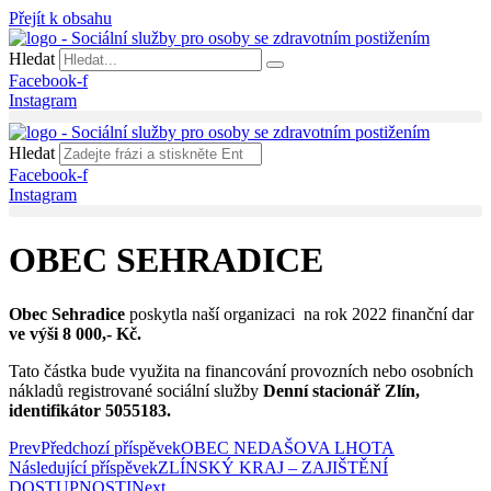
Přejít k obsahu
Hledat
Facebook-f
Instagram
Hledat
Facebook-f
Instagram
OBEC SEHRADICE
Obec Sehradice
poskytla naší organizaci na rok 2022 finanční dar
ve výši 8 000,- Kč.
Tato částka bude využita na financování provozních nebo osobních
nákladů registrované sociální služby
Denní stacionář Zlín,
identifikátor 5055183.
Prev
Předchozí příspěvek
OBEC NEDAŠOVA LHOTA
Následující příspěvek
ZLÍNSKÝ KRAJ – ZAJIŠTĚNÍ
DOSTUPNOSTI
Next