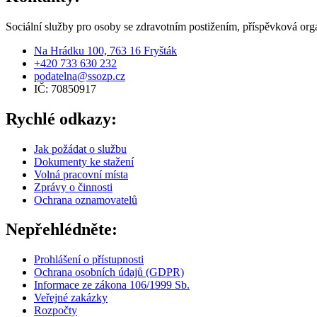
Sociální služby pro osoby se zdravotním postižením, příspěvková org
Na Hrádku 100, 763 16 Fryšták
+420 733 630 232
podatelna@ssozp.cz
IČ: 70850917
Rychlé odkazy:
Jak požádat o službu
Dokumenty ke stažení
Volná pracovní místa
Zprávy o činnosti
Ochrana oznamovatelů
Nepřehlédněte:
Prohlášení o přístupnosti
Ochrana osobních údajů (GDPR)
Informace ze zákona 106/1999 Sb.
Veřejné zakázky
Rozpočty