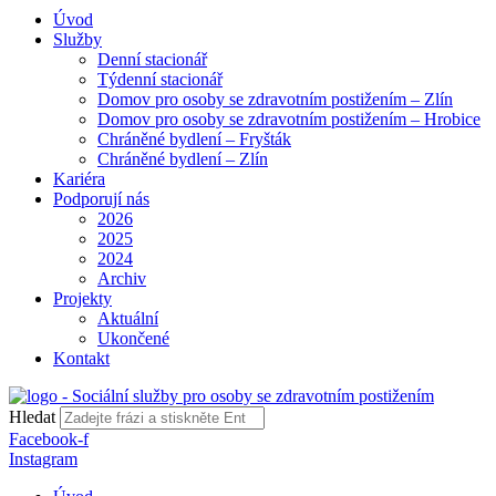
Úvod
Služby
Denní stacionář
Týdenní stacionář
Domov pro osoby se zdravotním postižením – Zlín
Domov pro osoby se zdravotním postižením – Hrobice
Chráněné bydlení – Fryšták
Chráněné bydlení – Zlín
Kariéra
Podporují nás
2026
2025
2024
Archiv
Projekty
Aktuální
Ukončené
Kontakt
Hledat
Facebook-f
Instagram