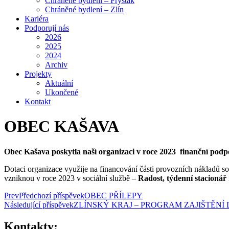
Chráněné bydlení – Fryšták
Chráněné bydlení – Zlín
Kariéra
Podporují nás
2026
2025
2024
Archiv
Projekty
Aktuální
Ukončené
Kontakt
OBEC KAŠAVA
Obec Kašava poskytla naší organizaci v roce 2023 finanční podp
Dotaci organizace využije na financování části provozních nákladů so
vzniknou v roce 2023 v sociální službě –
Radost, týdenní stacionář 
Prev
Předchozí příspěvek
OBEC PŘÍLEPY
Následující příspěvek
ZLÍNSKÝ KRAJ – PROGRAM ZAJIŠTĚNÍ
Kontakty: