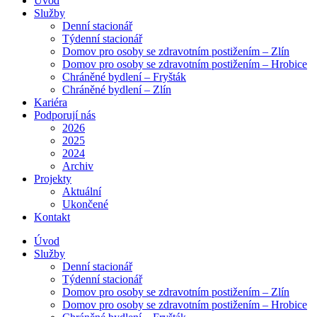
Úvod
Služby
Denní stacionář
Týdenní stacionář
Domov pro osoby se zdravotním postižením – Zlín
Domov pro osoby se zdravotním postižením – Hrobice
Chráněné bydlení – Fryšták
Chráněné bydlení – Zlín
Kariéra
Podporují nás
2026
2025
2024
Archiv
Projekty
Aktuální
Ukončené
Kontakt
Úvod
Služby
Denní stacionář
Týdenní stacionář
Domov pro osoby se zdravotním postižením – Zlín
Domov pro osoby se zdravotním postižením – Hrobice