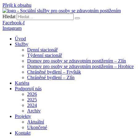
Přejít k obsahu
Hledat
Facebook-f
Instagram
Úvod
Služby
Denní stacionář
Týdenní stacionář
Domov pro osoby se zdravotním postižením – Zlín
Domov pro osoby se zdravotním postižením – Hrobice
Chráněné bydlení – Fryšták
Chráněné bydlení – Zlín
Kariéra
Podporují nás
2026
2025
2024
Archiv
Projekty
Aktuální
Ukončené
Kontakt