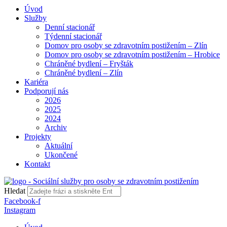
Úvod
Služby
Denní stacionář
Týdenní stacionář
Domov pro osoby se zdravotním postižením – Zlín
Domov pro osoby se zdravotním postižením – Hrobice
Chráněné bydlení – Fryšták
Chráněné bydlení – Zlín
Kariéra
Podporují nás
2026
2025
2024
Archiv
Projekty
Aktuální
Ukončené
Kontakt
Hledat
Facebook-f
Instagram