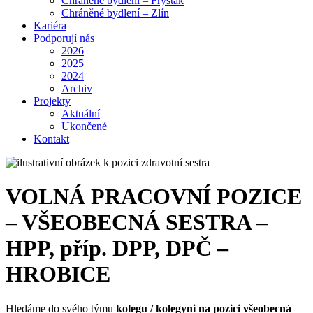
Chráněné bydlení – Fryšták
Chráněné bydlení – Zlín
Kariéra
Podporují nás
2026
2025
2024
Archiv
Projekty
Aktuální
Ukončené
Kontakt
VOLNÁ PRACOVNÍ POZICE
– VŠEOBECNÁ SESTRA –
HPP, příp. DPP, DPČ –
HROBICE
Hledáme do svého týmu
kolegu / kolegyni na pozici
všeobecná