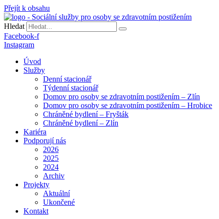
Přejít k obsahu
Hledat
Facebook-f
Instagram
Úvod
Služby
Denní stacionář
Týdenní stacionář
Domov pro osoby se zdravotním postižením – Zlín
Domov pro osoby se zdravotním postižením – Hrobice
Chráněné bydlení – Fryšták
Chráněné bydlení – Zlín
Kariéra
Podporují nás
2026
2025
2024
Archiv
Projekty
Aktuální
Ukončené
Kontakt