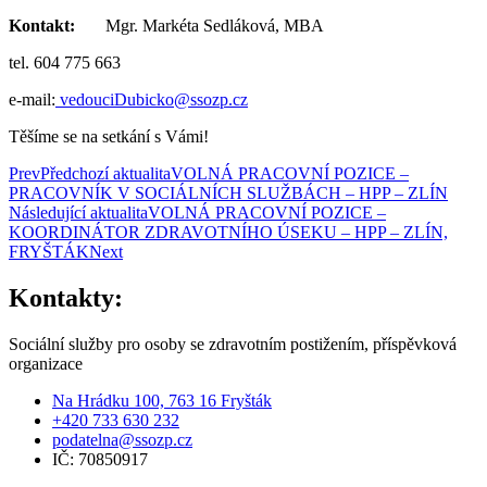
Kontakt:
Mgr. Markéta Sedláková, MBA
tel. 604 775 663
e-mail:
vedouciDubicko@ssozp.cz
Těšíme se na setkání s Vámi!
Prev
Předchozí aktualita
VOLNÁ PRACOVNÍ POZICE –
PRACOVNÍK V SOCIÁLNÍCH SLUŽBÁCH – HPP – ZLÍN
Následující aktualita
VOLNÁ PRACOVNÍ POZICE –
KOORDINÁTOR ZDRAVOTNÍHO ÚSEKU – HPP – ZLÍN,
FRYŠTÁK
Next
Kontakty:
Sociální služby pro osoby se zdravotním postižením, příspěvková
organizace
Na Hrádku 100, 763 16 Fryšták
+420 733 630 232
podatelna@ssozp.cz
IČ: 70850917