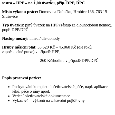
sestra – HPP – na 1,00 úvazku, příp. DPP, DPČ
.
Místo výkonu práce:
Domov na Dubíčku, Hrobice 136, 763 15
Slušovice
Typ úvazku:
plný úvazek na HPP (zástup za dlouhodobou nemoc),
popř. DPP/DPČ
Nástup možný:
ihned / dle dohody
Hrubý měsíční p
lat:
33.620 Kč – 45.060 Kč (dle roků
započitatelné praxe) v případě HPP,
260 Kč/hodinu v případě DPP/DPČ
Popis pracovní pozice:
Poskytování komplexní ošetřovatelské péče, např. aplikace
léků, péče o rány apod.
Vedení ošetřovatelské dokumentace.
Vykazování výkonů na zdravotní pojišťovny.