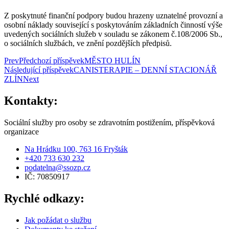
Z poskytnuté finanční podpory budou hrazeny uznatelné provozní a
osobní náklady související s poskytováním základních činností výše
uvedených sociálních služeb v souladu se zákonem č.108/2006 Sb.,
o sociálních službách, ve znění pozdějších předpisů.
Prev
Předchozí příspěvek
MĚSTO HULÍN
Následující příspěvek
CANISTERAPIE – DENNÍ STACIONÁŘ
ZLÍN
Next
Kontakty:
Sociální služby pro osoby se zdravotním postižením, příspěvková
organizace
Na Hrádku 100, 763 16 Fryšták
+420 733 630 232
podatelna@ssozp.cz
IČ: 70850917
Rychlé odkazy:
Jak požádat o službu