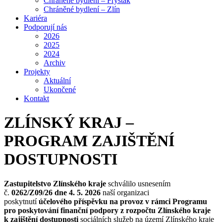
Chráněné bydlení – Fryšták
Chráněné bydlení – Zlín
Kariéra
Podporují nás
2026
2025
2024
Archiv
Projekty
Aktuální
Ukončené
Kontakt
ZLÍNSKÝ KRAJ –
PROGRAM ZAJIŠTĚNÍ
DOSTUPNOSTI
Zastupitelstvo Zlínského kraje
schválilo usnesením
č.
0262/Z09/26 dne 4. 5. 2026
naší organizaci
poskytnutí
účelového příspěvku na provoz v rámci Programu
pro poskytování finanční podpory z rozpočtu Zlínského kraje
k zajištění dostupnosti
sociálních služeb na území Zlínského kraje