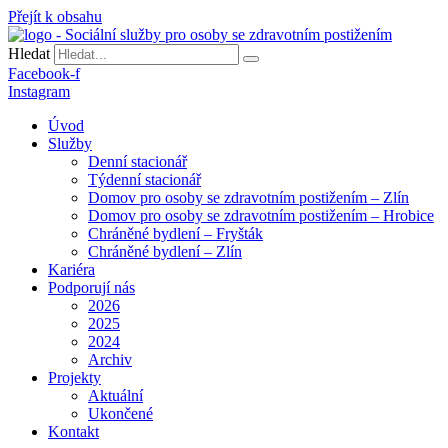
Přejít k obsahu
Hledat
Facebook-f
Instagram
Úvod
Služby
Denní stacionář
Týdenní stacionář
Domov pro osoby se zdravotním postižením – Zlín
Domov pro osoby se zdravotním postižením – Hrobice
Chráněné bydlení – Fryšták
Chráněné bydlení – Zlín
Kariéra
Podporují nás
2026
2025
2024
Archiv
Projekty
Aktuální
Ukončené
Kontakt