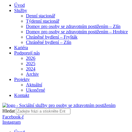
Úvod
Služby
Denní stacionář
Týdenní stacionář
Domov pro osoby se zdravotním postižením – Zlín
Domov pro osoby se zdravotním postižením – Hrobice
Chráněné bydlení – Fryšták
Chráněné bydlení – Zlín
Kariéra
Podporují nás
2026
2025
2024
Archiv
Projekty
Aktuální
Ukončené
Kontakt
Hledat
Facebook-f
Instagram