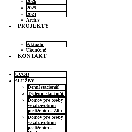
2026
2025
2024
Archiv
PROJEKTY
Aktuální
Ukončené
KONTAKT
ÚVOD
SLUŽBY
Denní stacionář
Týdenní stacionář
Domov pro osoby
se zdravotním
postižením – Zlín
Domov pro osoby
se zdravotním
postižením –