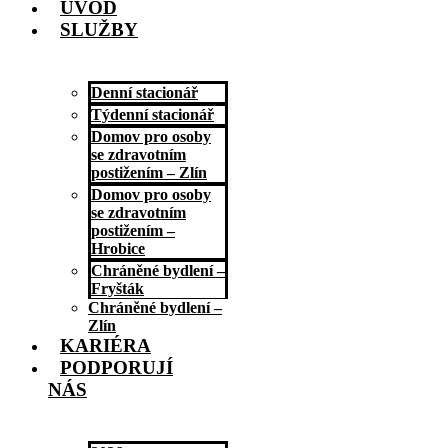
ÚVOD
SLUŽBY
Denní stacionář
Týdenní stacionář
Domov pro osoby
se zdravotním
postižením – Zlín
Domov pro osoby
se zdravotním
postižením –
Hrobice
Chráněné bydlení –
Fryšták
Chráněné bydlení –
Zlín
KARIÉRA
PODPORUJÍ
NÁS