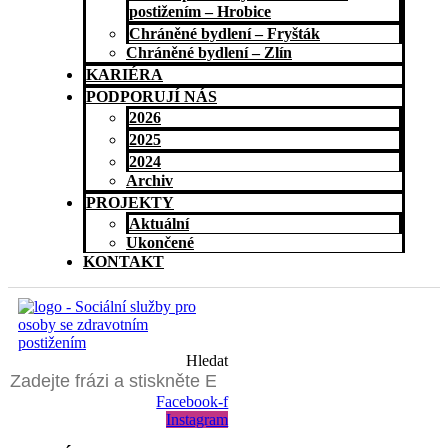
postižením – Hrobice
Chráněné bydlení – Fryšták
Chráněné bydlení – Zlín
KARIÉRA
PODPORUJÍ NÁS
2026
2025
2024
Archiv
PROJEKTY
Aktuální
Ukončené
KONTAKT
Hledat
Facebook-f
Instagram