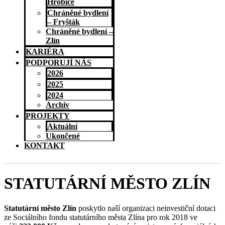
Hrobice
Chráněné bydlení
– Fryšták
Chráněné bydlení –
Zlín
KARIÉRA
PODPORUJÍ NÁS
2026
2025
2024
Archiv
PROJEKTY
Aktuální
Ukončené
KONTAKT
STATUTÁRNÍ MĚSTO ZLÍN
Statutární město Zlín
poskytlo naší organizaci neinvestiční dotaci
ze Sociálního fondu statutárního města Zlína pro rok 2018 ve