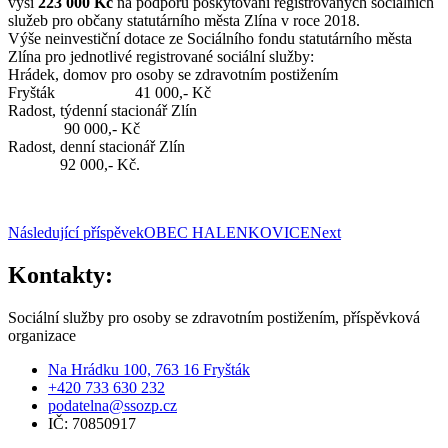
výši
223 000 Kč
na podporu poskytování registrovaných sociálních
služeb pro občany statutárního města Zlína v roce 2018.
Výše neinvestiční dotace ze Sociálního fondu statutárního města
Zlína pro jednotlivé registrované sociální služby:
Hrádek, domov pro osoby se zdravotním postižením
Fryšták 41 000,- Kč
Radost, týdenní stacionář Zlín
90 000,- Kč
Radost, denní stacionář Zlín
92 000,- Kč.
Následující příspěvek
OBEC HALENKOVICE
Next
Kontakty:
Sociální služby pro osoby se zdravotním postižením, příspěvková
organizace
Na Hrádku 100, 763 16 Fryšták
+420 733 630 232
podatelna@ssozp.cz
IČ: 70850917