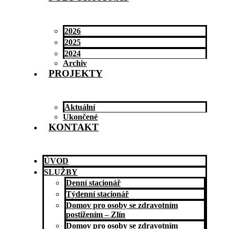
2026
2025
2024
Archiv
PROJEKTY
Aktuální
Ukončené
KONTAKT
ÚVOD
SLUŽBY
Denní stacionář
Týdenní stacionář
Domov pro osoby se zdravotním
postižením – Zlín
Domov pro osoby se zdravotním