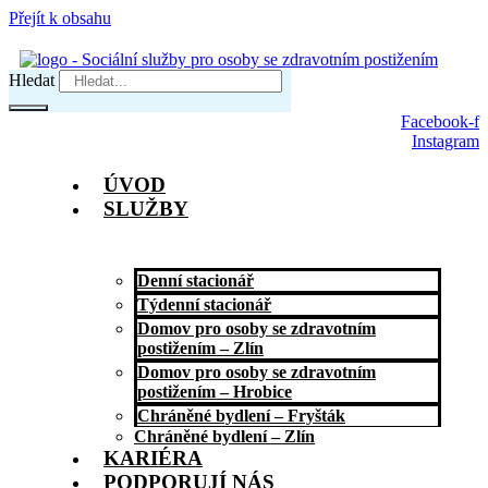
Přejít k obsahu
Hledat
Facebook-f
Instagram
ÚVOD
SLUŽBY
Denní stacionář
Týdenní stacionář
Domov pro osoby se zdravotním
postižením – Zlín
Domov pro osoby se zdravotním
postižením – Hrobice
Chráněné bydlení – Fryšták
Chráněné bydlení – Zlín
KARIÉRA
PODPORUJÍ NÁS